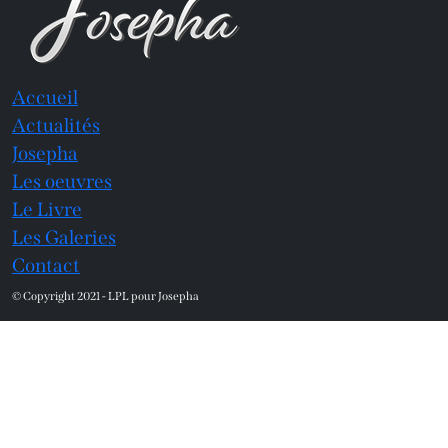
Accueil
Actualités
Josepha
Les oeuvres
Le Livre
Les Galeries
Contact
© Copyright 2021 - LPL pour Josepha