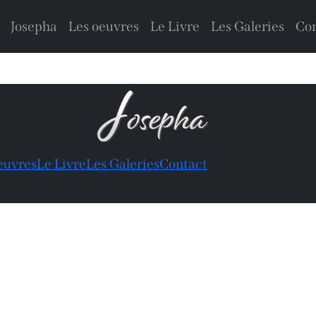
Josepha
Les oeuvres
Le Livre
Les Galeries
Con
euvres
Le Livre
Les Galeries
Contact