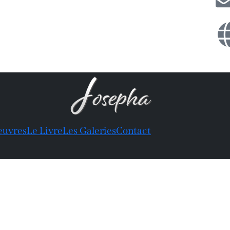
euvres
Le Livre
Les Galeries
Contact