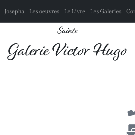
Josepha
Les oeuvres
Le Livre
Les Galeries
Con
Sainte
Galerie Victor Hugo