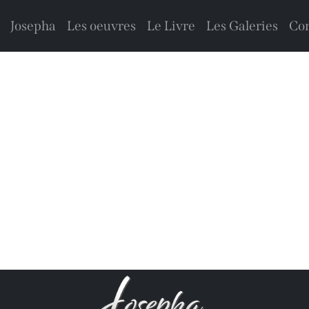
Josepha
Les oeuvres
Le Livre
Les Galeries
Con