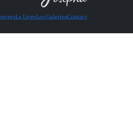
euvres
Le Livre
Les Galeries
Contact