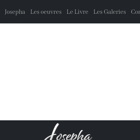
Josepha
Les oeuvres
Le Livre
Les Galeries
Con