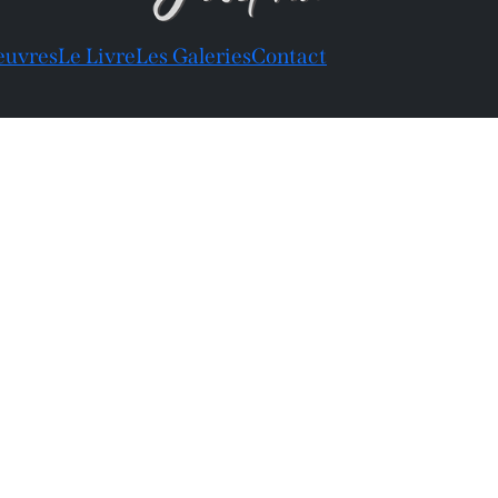
euvres
Le Livre
Les Galeries
Contact