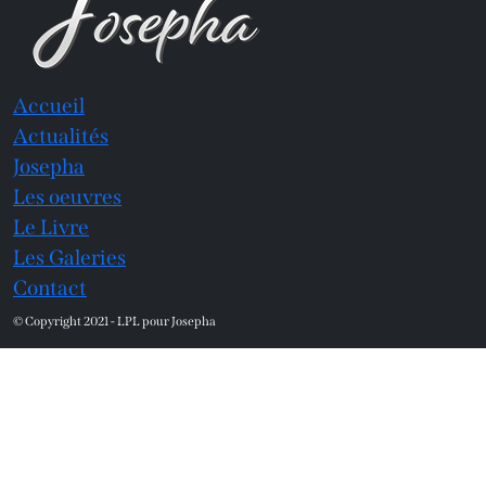
Accueil
Actualités
Josepha
Les oeuvres
Le Livre
Les Galeries
Contact
© Copyright 2021 - LPL pour Josepha