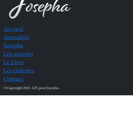
Accueil
Actualités
Josepha
Les oeuvres
Le Livre
Les Galeries
Contact
© Copyright 2021 - LPL pour Josepha