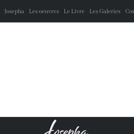
Josepha
Les oeuvres
Le Livre
Les Galeries
Con