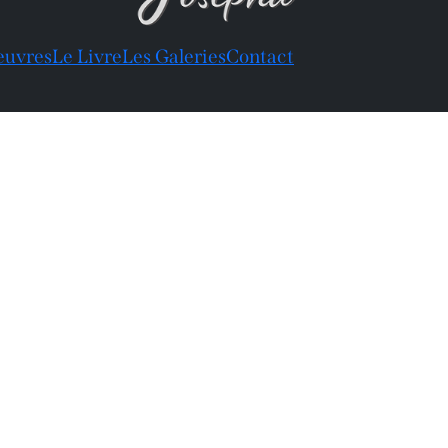
euvres
Le Livre
Les Galeries
Contact