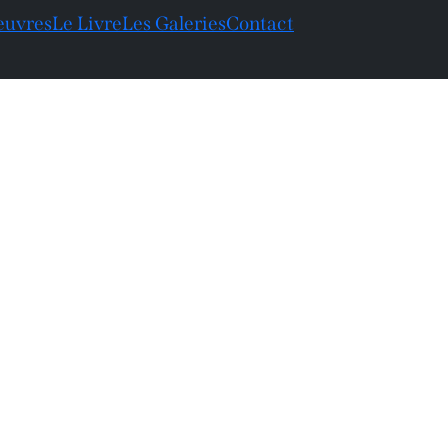
euvres
Le Livre
Les Galeries
Contact