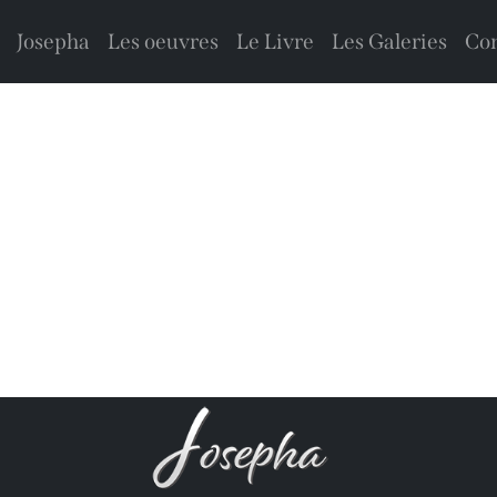
Josepha
Les oeuvres
Le Livre
Les Galeries
Con