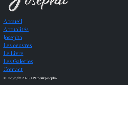
Accueil
Actualités
Josepha
Les oeuvres
Le Livre
Les Galeries
Contact
© Copyright 2021 - LPL pour Josepha