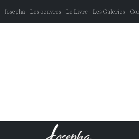
Josepha
Les oeuvres
Le Livre
Les Galeries
Con