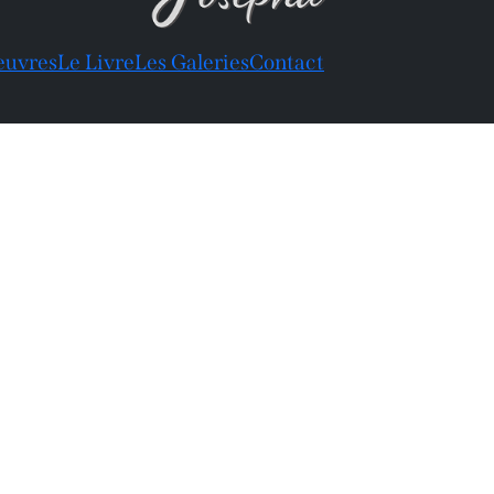
euvres
Le Livre
Les Galeries
Contact