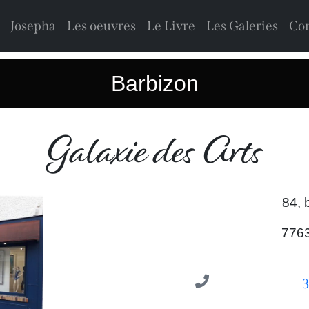
Josepha
Les oeuvres
Le Livre
Les Galeries
Con
Barbizon
Galaxie des Arts
84, 
776
3