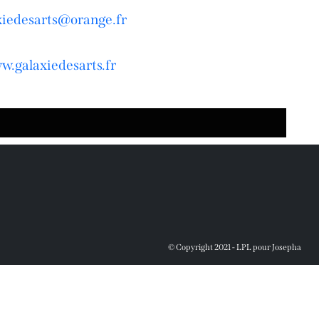
xiedesarts@orange.fr
w.galaxiedesarts.fr
© Copyright 2021 - LPL pour Josepha