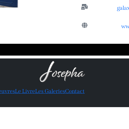
gala
ww
euvres
Le Livre
Les Galeries
Contact