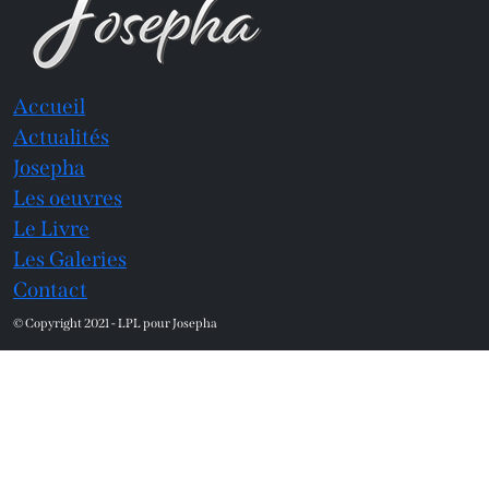
Accueil
Actualités
Josepha
Les oeuvres
Le Livre
Les Galeries
Contact
© Copyright 2021 - LPL pour Josepha