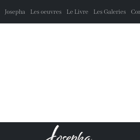
Josepha
Les oeuvres
Le Livre
Les Galeries
Con