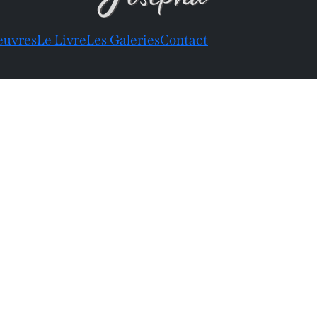
euvres
Le Livre
Les Galeries
Contact