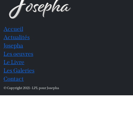
Accueil
Actualités
Josepha
Les oeuvres
Le Livre
Les Galeries
Contact
© Copyright 2021 - LPL pour Josepha