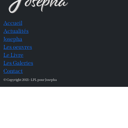
Accueil
Actualités
Josepha
Les oeuvres
Le Livre
Les Galeries
Contact
© Copyright 2021 - LPL pour Josepha